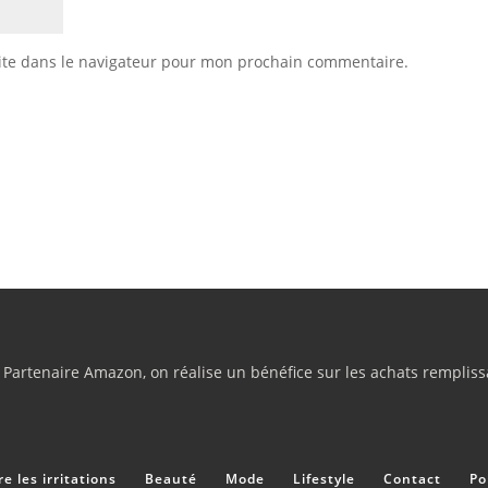
ite dans le navigateur pour mon prochain commentaire.
rtenaire Amazon, on réalise un bénéfice sur les achats remplissa
e les irritations
Beauté
Mode
Lifestyle
Contact
Po