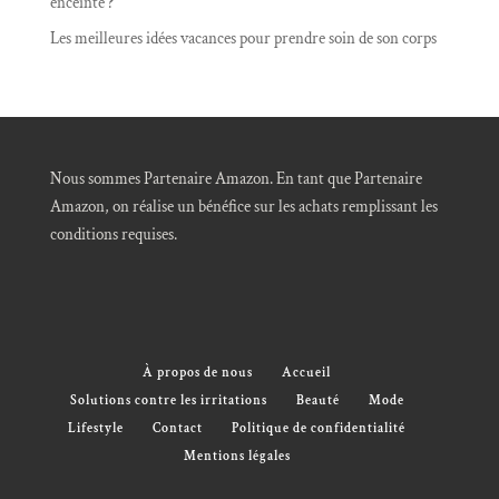
enceinte ?
Les meilleures idées vacances pour prendre soin de son corps
Nous sommes Partenaire Amazon. En tant que Partenaire
Amazon, on réalise un bénéfice sur les achats remplissant les
conditions requises.
À propos de nous
Accueil
Solutions contre les irritations
Beauté
Mode
Lifestyle
Contact
Politique de confidentialité
Mentions légales